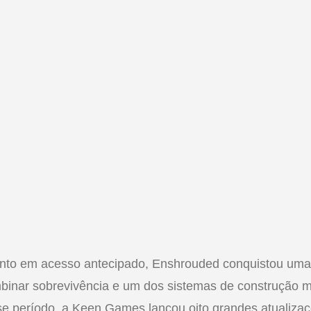
nto em acesso antecipado, Enshrouded conquistou uma
inar sobrevivência e um dos sistemas de construção m
se período, a Keen Games lançou oito grandes atualiza