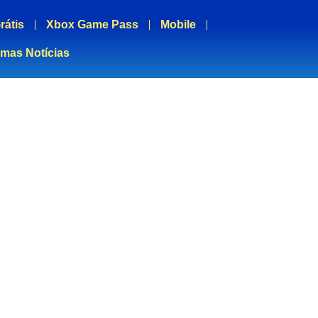
rátis
Xbox Game Pass
Mobile
imas Notícias