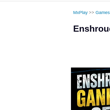
MxPlay
>>
Games
Enshroud