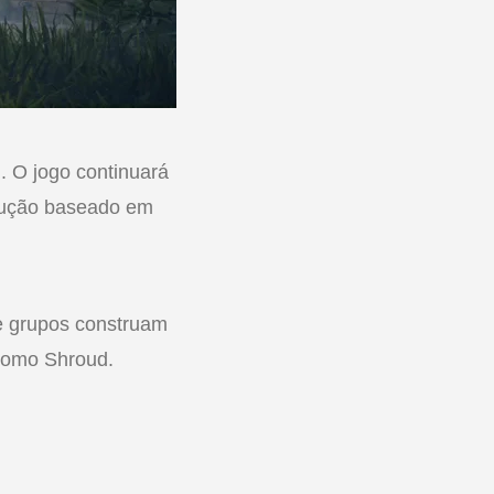
 O jogo continuará
rução baseado em
e grupos construam
 como Shroud.