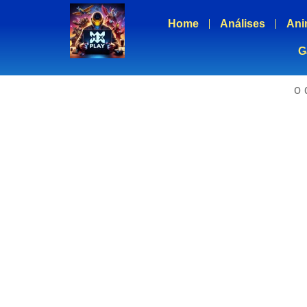
Home
Análises
Ani
G
o 