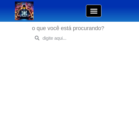
o que você está procurando?