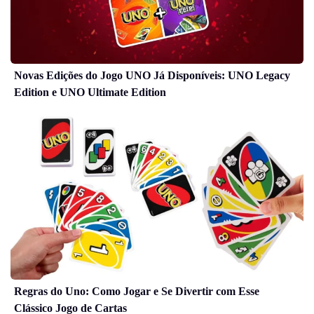
Novas Edições do Jogo UNO Já Disponíveis: UNO Legacy
Edition e UNO Ultimate Edition
Regras do Uno: Como Jogar e Se Divertir com Esse
Clássico Jogo de Cartas