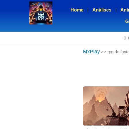
Home
Análises
Ani
G
o 
MxPlay
>>
rpg de fant