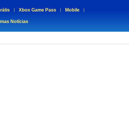
rátis
Xbox Game Pass
Mobile
imas Notícias