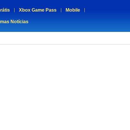
rátis
Xbox Game Pass
Mobile
imas Notícias