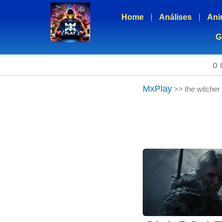
Home
Análises
Ani
G
o 
MxPlay
>>
the witcher