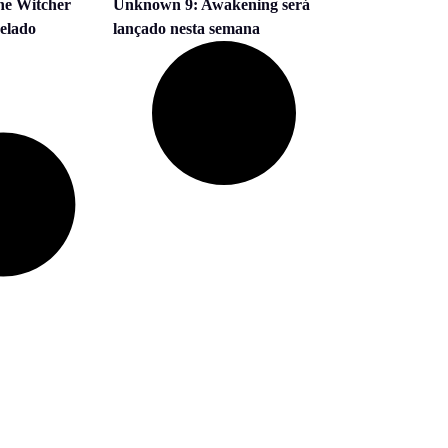
he Witcher
Unknown 9: Awakening será
velado
lançado nesta semana