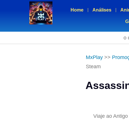
Home
Análises
Ani
G
o 
MxPlay
>>
Promo
Steam
Assassin
Viaje ao Antig