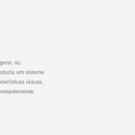
agens, ou
roduziu um sistema
terísticas únicas,
onstantemente.