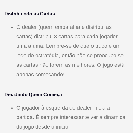
Distribuindo as Cartas
O dealer (quem embaralha e distribui as
cartas) distribui 3 cartas para cada jogador,
uma a uma. Lembre-se de que o truco é um
jogo de estratégia, então não se preocupe se
as cartas não forem as melhores. O jogo está
apenas começando!
Decidindo Quem Começa
O jogador à esquerda do dealer inicia a
partida. É sempre interessante ver a dinâmica
do jogo desde o início!