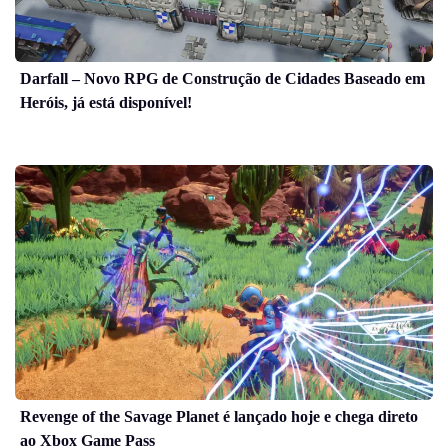
Darfall – Novo RPG de Construção de Cidades Baseado em
Heróis, já está disponível!
Revenge of the Savage Planet é lançado hoje e chega direto
ao Xbox Game Pass