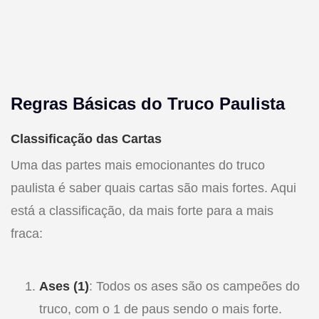
Regras Básicas do Truco Paulista
Classificação das Cartas
Uma das partes mais emocionantes do truco
paulista é saber quais cartas são mais fortes. Aqui
está a classificação, da mais forte para a mais
fraca:
Ases (1)
: Todos os ases são os campeões do
truco, com o 1 de paus sendo o mais forte.