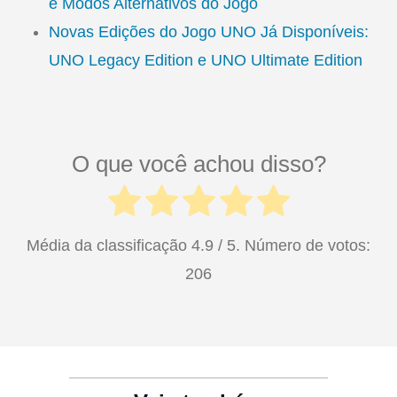
e Modos Alternativos do Jogo
Novas Edições do Jogo UNO Já Disponíveis:
UNO Legacy Edition e UNO Ultimate Edition
O que você achou disso?
Média da classificação
4.9
/ 5. Número de votos:
206