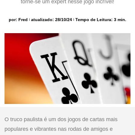
torne-se um expert nesse jogo incrível!
por:
Fred
atualizado: 28/10/24
Tempo de Leitura: 3 min.
O truco paulista é um dos jogos de cartas mais
populares e vibrantes nas rodas de amigos e