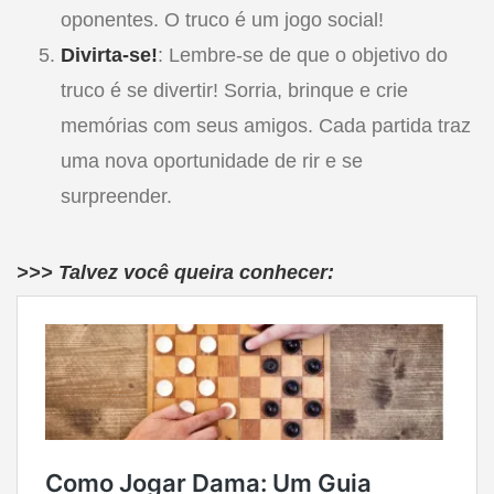
oponentes. O truco é um jogo social!
Divirta-se!
: Lembre-se de que o objetivo do
truco é se divertir! Sorria, brinque e crie
memórias com seus amigos. Cada partida traz
uma nova oportunidade de rir e se
surpreender.
>>> Talvez você queira conhecer: