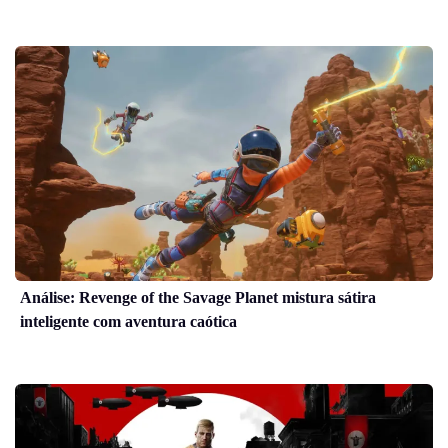
Análise: Revenge of the Savage Planet mistura sátira
inteligente com aventura caótica