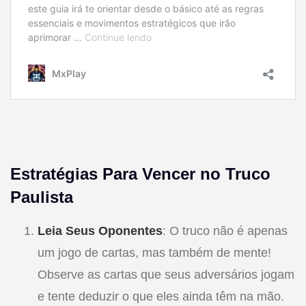
Estratégias Para Vencer no Truco
Paulista
Leia Seus Oponentes
: O truco não é apenas
um jogo de cartas, mas também de mente!
Observe as cartas que seus adversários jogam
e tente deduzir o que eles ainda têm na mão.