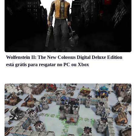
Wolfenstein II: The New Colossus Digital Deluxe Edition
está grátis para resgatar no PC ou Xbox