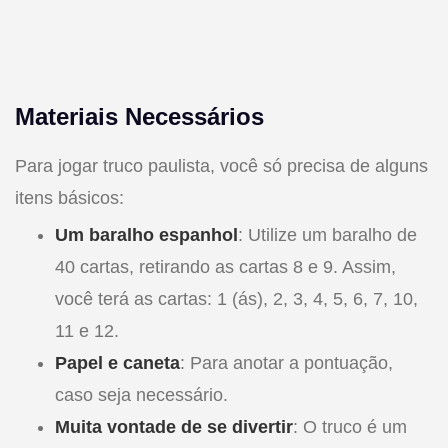
Materiais Necessários
Para jogar truco paulista, você só precisa de alguns
itens básicos:
Um baralho espanhol
: Utilize um baralho de
40 cartas, retirando as cartas 8 e 9. Assim,
você terá as cartas: 1 (ás), 2, 3, 4, 5, 6, 7, 10,
11 e 12.
Papel e caneta
: Para anotar a pontuação,
caso seja necessário.
Muita vontade de se divertir
: O truco é um