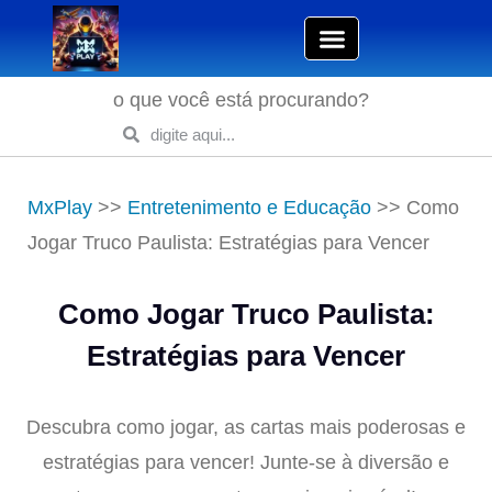
o que você está procurando?
MxPlay
>>
Entretenimento e Educação
>>
Como
Jogar Truco Paulista: Estratégias para Vencer
Como Jogar Truco Paulista:
Estratégias para Vencer
Descubra como jogar, as cartas mais poderosas e
estratégias para vencer! Junte-se à diversão e