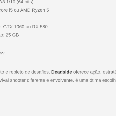
8.1/10 (64 bits)
Core i5 ou AMD Ryzen 5
B
o: GTX 1060 ou RX 580
o: 25 GB
er:
 e repleto de desafios,
Deadside
oferece ação, estrat
val shooter diferente e envolvente, é uma ótima escolh