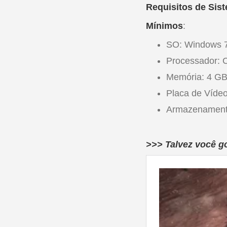
Requisitos de Sis
Mínimos
:
SO: Windows 7/
Processador: 
Memória: 4 G
Placa de Víde
Armazenament
>>> Talvez você g