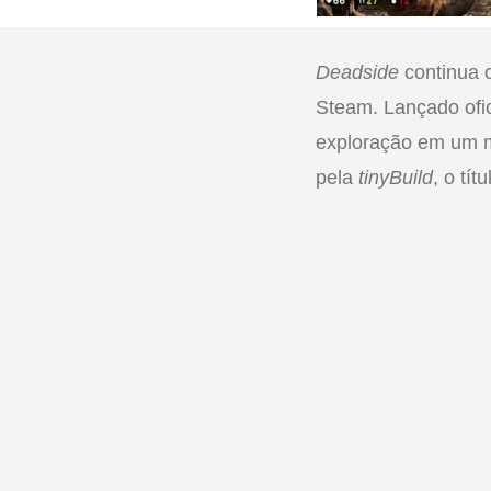
Deadside
continua 
Steam. Lançado ofi
exploração em um m
pela
tinyBuild
, o tí