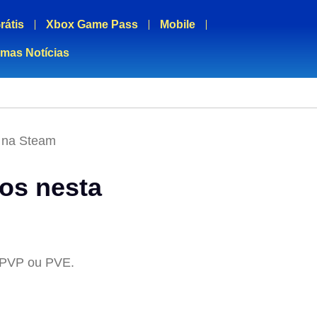
rátis
Xbox Game Pass
Mobile
imas Notícias
a na Steam
dos nesta
s PVP ou PVE.