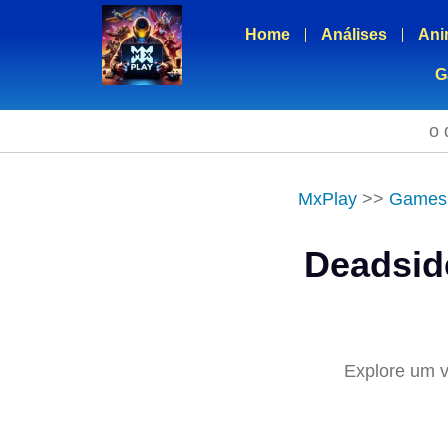
Home
Análises
Ani
G
o 
MxPlay
>>
Games
Deadside
Explore um v