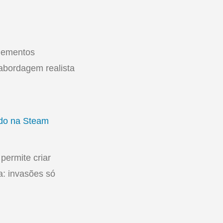
elementos
abordagem realista
ado na Steam
permite criar
a: invasões só