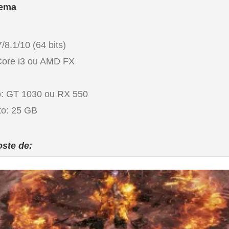
tema
8.1/10 (64 bits)
Core i3 ou AMD FX
B
o: GT 1030 ou RX 550
o: 25 GB
oste de: