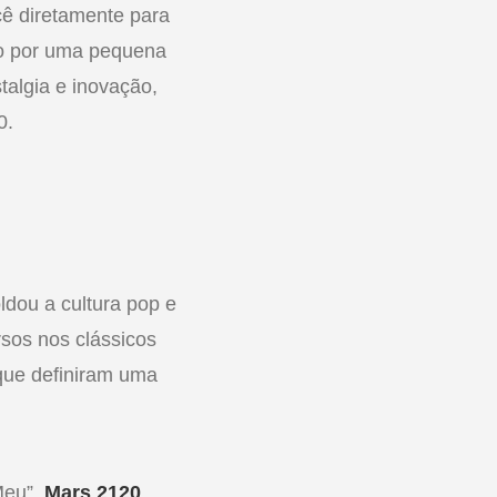
cê diretamente para
ido por uma pequena
talgia e inovação,
0.
ou a cultura pop e
sos nos clássicos
 que definiram uma
Meu”,
Mars 2120