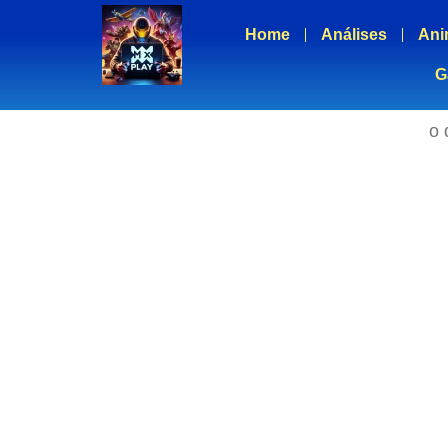
Home
Análises
Ani
G
o 