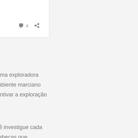
uma exploradora
mbiente marciano
ntivar a exploração
ê investigue cada
cabeças que