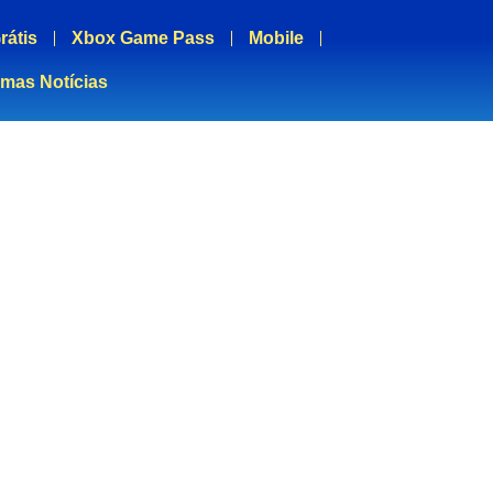
rátis
Xbox Game Pass
Mobile
imas Notícias