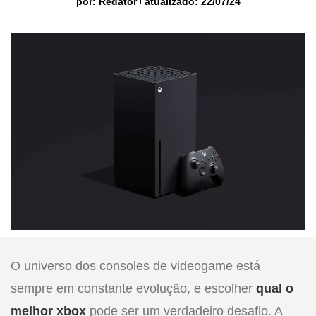
por:
Redator
atualizado: 22/07/24
O universo dos consoles de videogame está
sempre em constante evolução, e escolher
qual o
melhor xbox
pode ser um verdadeiro desafio. A