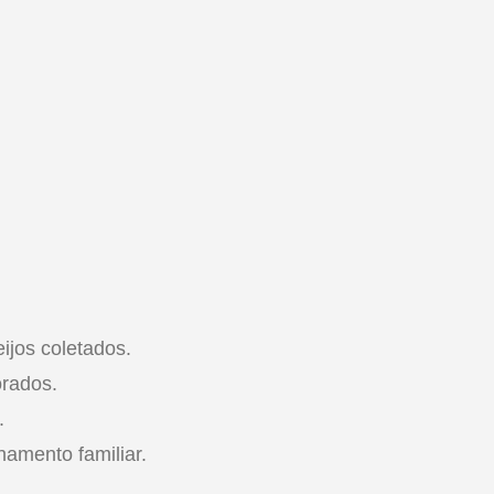
ijos coletados.
orados.
.
hamento familiar.