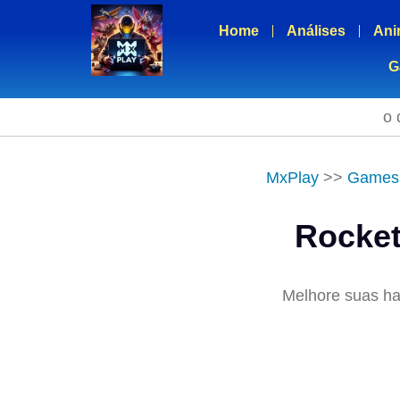
Home
Análises
Ani
G
o 
MxPlay
>>
Games
Rocket
Melhore suas hab