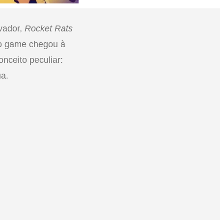
ovador,
Rocket Rats
 o game chegou à
nceito peculiar:
ua.