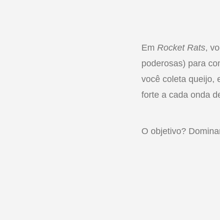
Em
Rocket Rats
, v
poderosas) para com
você coleta queijo,
forte a cada onda d
O objetivo? Dominar