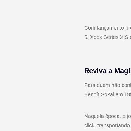
Com lançamento pre
5, Xbox Series X|S 
Reviva a Mag
Para quem não con
Benoît Sokal em 19
Naquela época, o jo
click, transportand