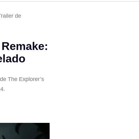
ailer de
y Remake:
elado
 de The Explorer’s
4.