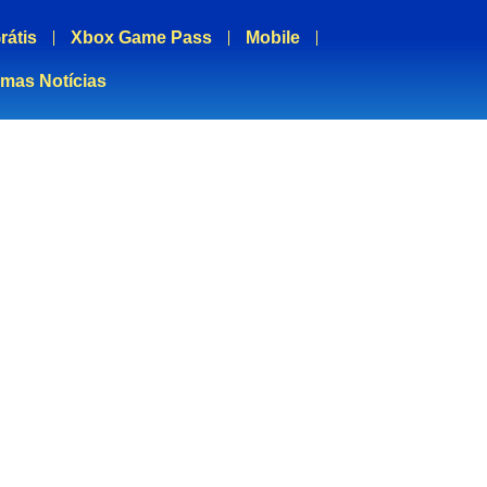
rátis
Xbox Game Pass
Mobile
imas Notícias