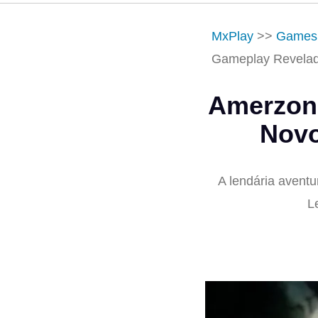
MxPlay
>>
Games
Gameplay Revela
Amerzone
Novo
A lendária aventu
L