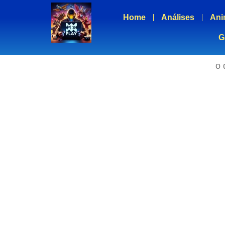
Home
Análises
Ani
G
o 